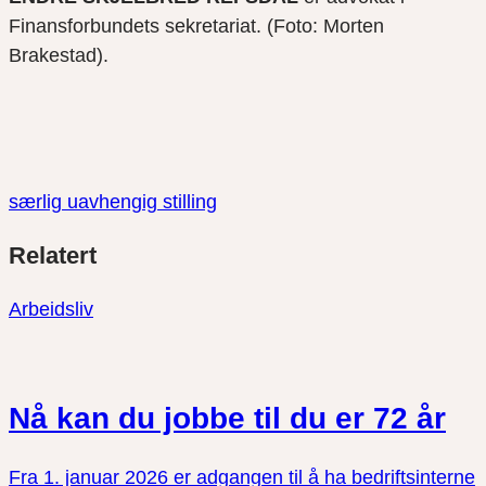
Finansforbundets sekretariat. (Foto: Morten
Brake
s
tad).
særlig uavhengig stilling
Del
Del
Del
Relatert
link
på
på
twitter
facebook
Arbeidsliv
Nå kan du jobbe til du er 72 år
Fra 1. januar 2026 er adgangen til å ha bedriftsinterne