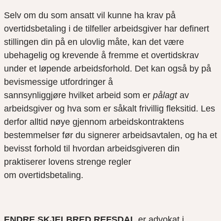
Selv om du som
ansatt
vil kunne ha krav på
overtidsbetaling i de tilfe
lle
r
arbeidsgiver har definert
stillingen din på en ulovlig måte
, kan det være
ubehagelig
og krevende
å fremme et overtidskrav
under et løpende arbeidsforhold.
Det kan også by på
bevismessige utfordringer å
sannsynliggjøre
hvilket
arbeid som er
pålagt
av
arbeidsgiver og hva som er såkalt frivillig fleksitid.
Les
derfor alltid nøye gjennom arbeidskontraktens
bestemmelser før du signerer arbeidsavtalen
, og ha et
bevisst forhold til hvordan arbeidsgiver
en din
praktise
rer lovens strenge regler
om
overtidsbetaling.
ENDRE SKJELBRED REFSDAL
er advokat i