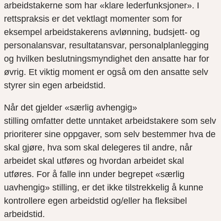
arbeidstakerne som har «klare lederfunksjoner». I
rettspraksis er
det vektlagt
momenter som for
eksempel
arbeidstakerens avlønning,
budsjett- og
personalansvar, resultatansvar, p
ersonalplanlegging
og
hvilken beslutningsmyndighet den ansatte har for
øvrig
. Et viktig moment er også om den ansatte selv
styrer sin egen arbeidstid
.
Når det gjelder «særlig avhengig»
stilling
omfatter
dette unntaket
arbeidstakere som selv
prioriterer sine oppgaver, som selv bestemmer hva de
skal gjøre, hva som skal delegeres til andre, når
arbeidet skal utføres og hvordan arbeidet skal
utføres.
For å falle inn under begrepet
«
særlig
uavhengig
»
stilling
,
er det ikke tilstrekkelig å kunne
kontrollere egen arbeidstid og/eller ha fleksibel
arbeidstid.