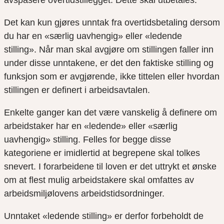
avspasere overtidstillegget. Dette skal utbetales.
Det kan kun gjøres unntak fra overtidsbetaling dersom
du har en «særlig uavhengig» eller «ledende
stilling».
Når man
skal avgjøre om stillingen
faller inn
u
nder disse unntakene, er det den
faktiske stilling og
funksjon som er avgjørende, ikke tittelen eller hvordan
stillingen er definert i arbeidsavtalen.
Enkelte ganger kan det
være vanskelig å definere om
arbeidstaker
har en
«
ledende
»
eller
«
særlig
uavhengig
»
stilling.
Felles for begge disse
kategoriene er imidlertid
at begrepene
skal tol
kes
snevert. I
forarbeidene til loven er
det
uttrykt et ønske
om at flest mulig arbeidstakere skal omfattes av
arbeidsmiljølovens arbeidstidsordninger.
Unntaket «
ledende stilling
»
er
derfor
for
be
hold
t
de