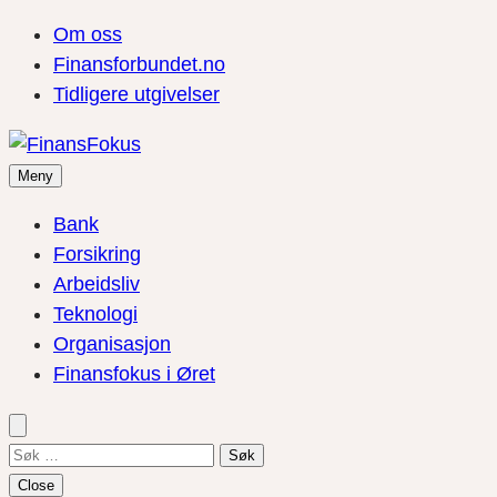
Om oss
Finansforbundet.no
Tidligere utgivelser
Meny
Bank
Forsikring
Arbeidsliv
Teknologi
Organisasjon
Finansfokus i Øret
Søk
etter:
Close