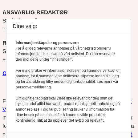
ANSVARLIG REDAKTØR
Svein Åge Eriksen
Dine valg:
+47 900 79 547
REDAKTØR
Informasjonskapsler og personvern
For å gi deg relevante annonser på vårt nettsted bruker vi
Sjur Anda
informasjon fra ditt besøk på vårt nettsted. Du kan reservere
+47 470 34 460
deg mot dette under "Innstillinger".
For øvrig bruker vi informasjonskapsler og lignende verktøy for
Om oss
analyse, for å sammenligne nettlesere, tilpasse innhold til deg
og for å utvikle og tilby nødvendig funksjonalitet. Les mer i vår
personvernerklæring.
Ditt digitale fagblad skal være like relevant for deg som det
Finansfokus arbeider etter
Redaktørplakaten
og
Vær
trykte bladet alltid har vært – bade i redaksjonelt innhold og på
Varsom-plakatens
regler for god presseskikk, som
annonseplass. I digital publisering bruker vi informasjon fra
dine besøk på nettstedet for å kunne utvikle produktet
medlem av Fagpressen. Finansfokus har ikke ansvar
kontinuerlig, slik at du opplever det nyttig og relevant.
for innhold på eksterne nettsider som det lenkes til fra
nettsidene. Vi benytter
informasjonskapsler (cookies)