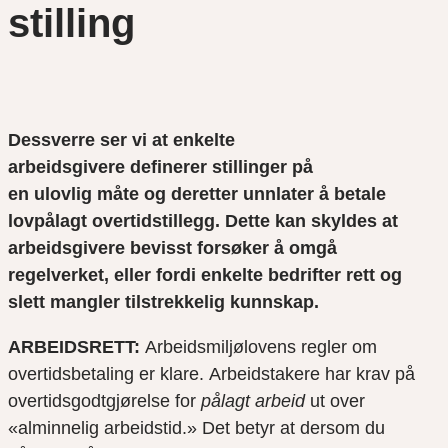
stilling
Dessverre ser vi
at enkelte
arbeidsgiver
e
definere
r
stillinger
på
en
ulovlig
måte og deretter unnlater å betale
lovpålagt overtidstillegg
.
Dette kan skyldes at
arbeidsgivere bevisst forsøker å omgå
regelverket, eller fordi enkelte bedrifter
rett og
slett
mangler tilstrekkelig kunnskap.
ARBEIDSRETT:
Arbeidsmiljølovens reg
ler om
overtidsbetaling er klare
.
Arbeidstakere har krav på
overtidsgodtgjørelse for
pålagt arbeid
ut over
«alminnelig arbeidstid.»
Det betyr at dersom du