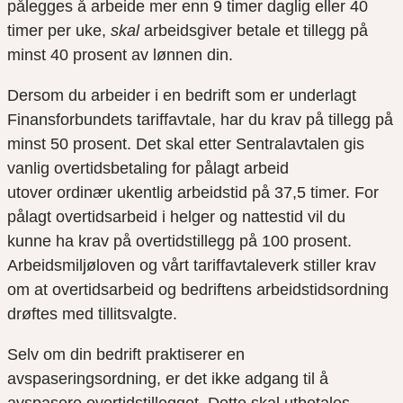
pålegges å arbeide mer enn 9 timer daglig eller 40
timer
per
uke,
skal
arbeidsgiver betale et tillegg på
minst 40
prosent
av lønnen din.
Dersom du arbeider i
en bedrift
som er underlagt
Finansforbundets tariffavtale, har du krav på tillegg på
minst 50
prosent
.
Det skal etter Sentralavtalen gis
vanlig overtidsbetaling for
pålagt
arbeid
utover
ordinær uke
ntlig arbeidstid på 37,5 timer.
For
pålagt overtidsarbeid i helger og nattestid vil du
kunne
ha krav på overtidstillegg på
100
prosent
.
Arbeidsmiljøloven og vårt tariffavtaleverk stiller krav
om at overtidsarbeid og bedriftens arbeidstidsordning
drøftes med tillitsvalgt
e
.
Selv om din bedrift praktiserer en
avspaseringsordning, er det ikke adgang til å