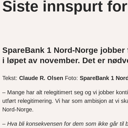
Siste innspurt fo
SpareBank
1 Nord-Norge jobber f
i løpet av november. Det er nødv
Tekst:
Claude R. Olsen
Foto:
SpareBank
1
Nor
– Mange har alt
relegitimert
seg og vi jobber konti
utført
relegitimering
. Vi har som ambisjon at vi sk
Nord-Norge.
– Hva bli konsekvensen for dem som ikke går til 