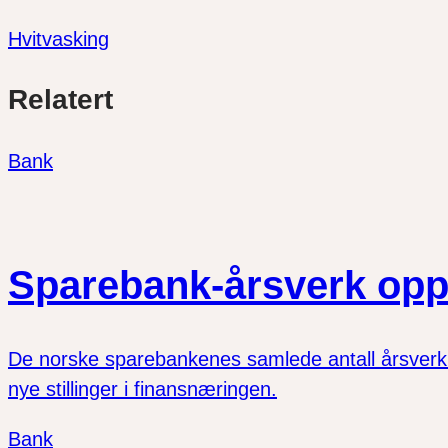
Hvitvasking
Del
Del
Del
Relatert
link
på
på
twitter
facebook
Bank
Sparebank-årsverk opp
De norske sparebankenes samlede antall årsverk vo
nye stillinger i finansnæringen.
Bank