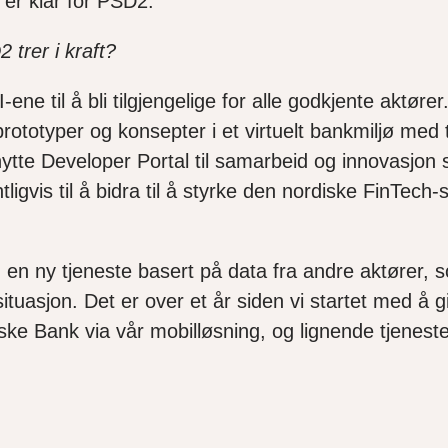
er klar for PSD2.
 trer i kraft?
 til å bli tilgjengelige for alle godkjente aktøre
ototyper og konsepter i et virtuelt bankmiljø med ti
 benytte Developer Portal til samarbeid og innovasj
gvis til å bidra til å styrke den nordiske FinTech
med en ny tjeneste basert på data fra andre aktører,
situasjon. Det er over et år siden vi startet med å g
ske Bank via vår mobilløsning, og lignende tjenest