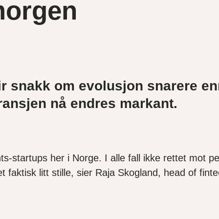
morgen
blir snakk om evolusjon snarere e
ransjen nå endres markant.
s-startups her i Norge. I alle fall ikke rettet mot
aktisk litt stille, sier Raja Skogland, head of fin