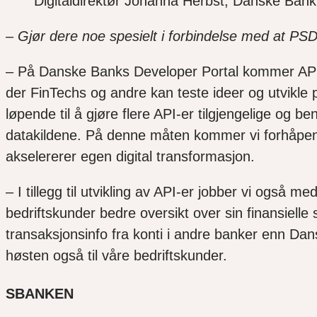
Digitaldirektør Johanna Herbst, Danske Bank 
–
Gjør dere noe spesielt i forbindelse med at PSD2
– På Danske Banks Developer Portal kommer API-ene
der FinTechs og andre kan teste ideer og utvikle pr
løpende til å gjøre flere API-er tilgjengelige og
datakildene. På denne måten kommer vi forhåpentli
akselererer egen digital transformasjon.
– I tillegg til utvikling av API-er jobber vi også 
bedriftskunder bedre oversikt over sin finansielle 
transaksjonsinfo fra konti i andre banker enn Dan
høsten også til våre bedriftskunder.
SBANKEN