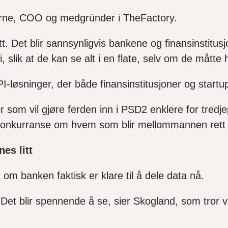
ørne, COO og medgründer i TheFactory.
 Det blir sannsynligvis bankene og finansinstitusjo
lik at de kan se alt i en flate, selv om de måtte h
I-løsninger, der både finansinstitusjoner og start
 som vil gjøre ferden inn i PSD2 enklere for tredj
 konkurranse om hvem som blir mellommannen rett o
es litt
om banken faktisk er klare til å dele data nå.
e. Det blir spennende å se, sier Skogland, som tror