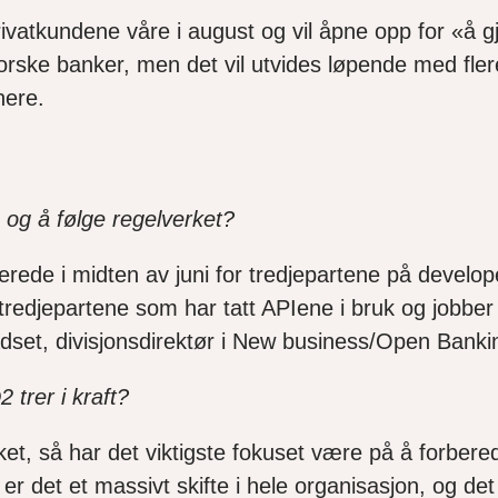
ivatkundene våre i august og vil åpne opp for «å g
norske banker, men det vil utvides løpende med fle
nere.
 og å følge regelverket?
lerede i midten av juni for tredjepartene på develope
jepartene som har tatt APIene i bruk og jobber ded
ladset, divisjonsdirektør i New business/Open Banki
 trer i kraft?
erket, så har det viktigste fokuset være på å forb
er det et massivt skifte i hele organisasjon, og det