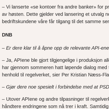
– Vi lanserte «se kontoer fra andre banker» for pr
av høsten. Dette gjelder ved lansering et utvalg 
bedriftskundene våre får tilgang til det samme se
DNB
–
Er dere klar til å åpne opp de relevante API-ene
– Ja, APIene ble gjort tilgjengelige i produksjon al
har gjennom sommeren hatt løpende dialog med tred
henhold til regelverket, sier Per Kristian Næss-F
–
Gjør dere noe spesielt i forbindelse med at PSD2
– Utover APIene og andre tilpasninger til regelv
håndtere endringene som nå trer i kraft. Samtidig 