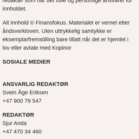
redaktør som har det fulle og personlige ansvaret for
innholdet.
Alt innhold © Finansfokus.
Materialet er vernet etter
åndsverkloven. Uten uttrykkelig samtykke er
eksemplarfremstilling bare tillatt når det er hjemlet i
lov eller avtale med Kopinor
SOSIALE MEDIER
ANSVARLIG REDAKTØR
Svein Åge Eriksen
+47 900 79 547
REDAKTØR
Sjur Anda
+47 470 34 460