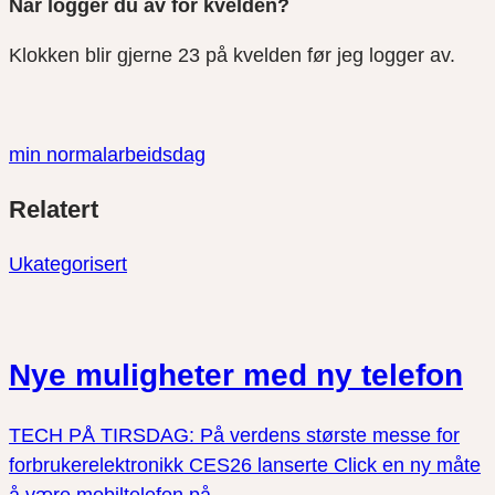
Når logger du av for kvelden?
Klokken blir gjerne 23 på kvelden før jeg logger av.
min normalarbeidsdag
Del
Del
Del
Relatert
link
på
på
twitter
facebook
Ukategorisert
Nye muligheter med ny telefon
TECH PÅ TIRSDAG: På verdens største messe for
forbrukerelektronikk CES26 lanserte Click en ny måte
å være mobiltelefon på.