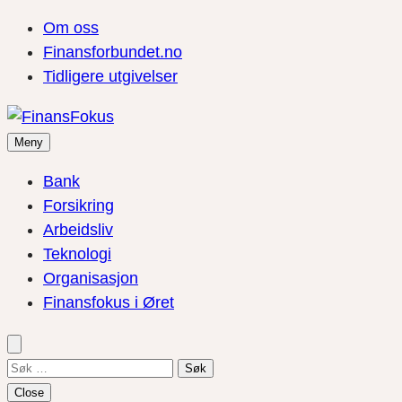
Om oss
Finansforbundet.no
Tidligere utgivelser
Meny
Bank
Forsikring
Arbeidsliv
Teknologi
Organisasjon
Finansfokus i Øret
Søk
etter:
Close