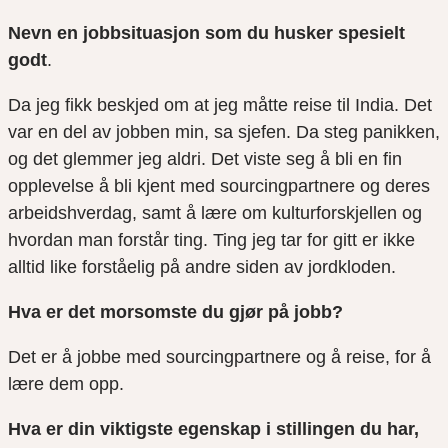
Nevn en jobbsituasjon som du husker spesielt
godt
.
Da
jeg fikk beskjed om at jeg måtte reise til India
.
D
et
var en del av jobben min
,
sa sjefen
.
D
a steg panikken,
og det glemmer jeg aldri. Det viste seg å
bli
en fin
opplevelse å bli kjent med
sourcingpartnere
og deres
arbeidshverdag, samt å lære om kulturforskjellen og
hvordan man forstår ting. Ting jeg tar for gitt er ikke
alltid like forståelig på andre siden av jordkloden.
Hva er det morsomste du gjør på jobb?
Det er å jobbe med
sourcingpartnere
og å reise, for å
lære dem opp.
Hva er din viktigste egenskap i stillingen du har,