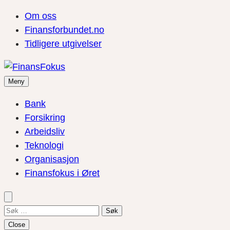
Om oss
Finansforbundet.no
Tidligere utgivelser
Meny
Bank
Forsikring
Arbeidsliv
Teknologi
Organisasjon
Finansfokus i Øret
Søk
etter:
Close