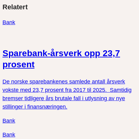
Relatert
link
på
på
twitter
facebook
Bank
Sparebank-årsverk opp 23,7
prosent
De norske sparebankenes samlede antall årsverk
vokste med 23,7 prosent fra 2017 til 2025. Samtidig
bremser tidligere års brutale fall i utlysning av nye
stillinger i finansnæringen.
Bank
Bank