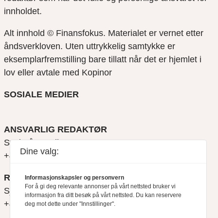
innholdet.
Alt innhold © Finansfokus.
Materialet er vernet etter
åndsverkloven. Uten uttrykkelig samtykke er
eksemplarfremstilling bare tillatt når det er hjemlet i
lov eller avtale med Kopinor
SOSIALE MEDIER
ANSVARLIG REDAKTØR
Svein Åge Eriksen
Dine valg:
+47 900 79 547
REDAKTØR
Informasjonskapsler og personvern
For å gi deg relevante annonser på vårt nettsted bruker vi
Sjur Anda
informasjon fra ditt besøk på vårt nettsted. Du kan reservere
+47 470 34 460
deg mot dette under "Innstillinger".