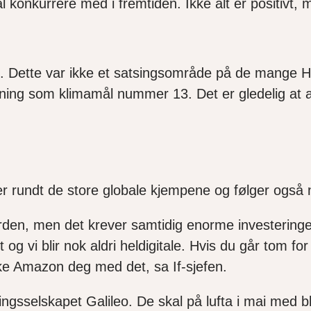
al
konkurrere med i fremtiden.
Ikke alt er positivt
. Det
te var ikke et
satsingsområde på de mange H
n
ing
som
klimamål
nummer 13.
Det er gledelig at 
er rundt de store globale kjempene og følger
også
 verden, men det krever samtidig enorme investering
t og vi blir nok aldri heldigitale. Hvis du går tom f
kke Amazon deg med det
, sa If-sjefen.
ngsselskapet Galileo. De skal på lufta i mai med bl