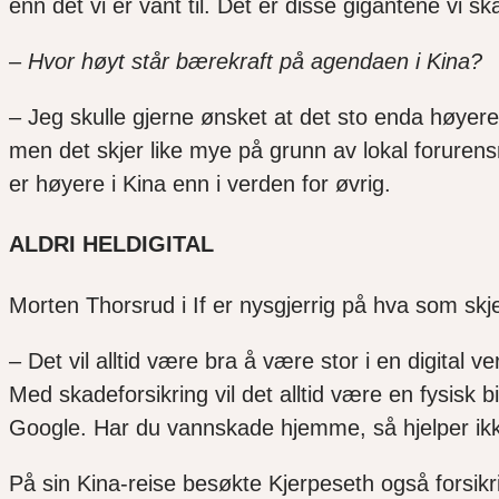
enn det vi er vant
til
.
Det er d
isse
gigantene
vi
sk
–
Hvor høyt står bærekraft på agendaen
i Kina
?
–
Jeg skulle gjerne ønsket at det sto enda høyere
men det skjer like mye
på grunn av lokal foruren
s
er
høyere
i Kina
enn i verden for øvrig
.
ALDRI HELDIGITAL
Morten
Thorsrud i If er nysgjerrig på hva som skj
–
Det vil alltid være bra å være stor i en digital
Med skadeforsikring vil det alltid være en fysisk bi
Google. Har du vannskade hjemme, så hjelper i
På sin Kina-reise besøkte Kjerpeseth også forsikri