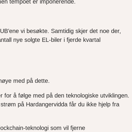
, men tempoet er imponerende.
UB’ene vi besøkte.
S
amtidig skjer det noe der,
antall nye solgte
EL-biler
i fjerde kvartal
nøye med på dette.
er for å følge med på den teknologiske utviklingen.
or strøm på Hardangervidda får du ikke hjelp fra
ockchain-teknologi som vil fjerne