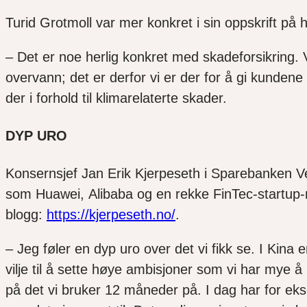
Turid Grotmoll var mer konkret i sin oppskrift 
–
Det er noe herlig konkret med skadeforsikring. V
overvann
;
det er derfor vi er der for å gi kunden
der i forhold til klimarelaterte skader.
DYP URO
Konsernsjef Jan Erik Kjerpeseth
i Sparebanken V
som Huawei, Alibaba og en rekke
FinTec-startup-
blogg:
https://kjerpeseth.no/
.
–
Jeg føler en dyp uro over det vi fikk se. I
Kina 
vilje til å sette høye ambisjoner som vi har mye å
på det vi bruker 12 måneder på
.
I dag har
for ek