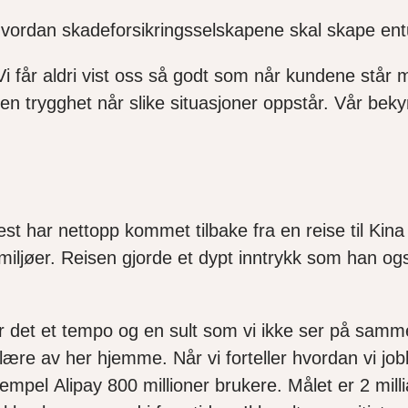
på hvordan skadeforsikringsselskapene skal skape 
i får aldri vist oss så godt som når kundene står m
e en trygghet når slike situasjoner oppstår. Vår be
est
har nettopp kommet tilbake fra en reise til Kin
miljøer. Reisen gjorde et dypt inntrykk som han ogs
er
d
et
et
tempo og en sult som vi ikke ser
på samm
 lære av
her hjemme
. Når vi forteller hvordan vi j
sempel
Alipay
800 millioner brukere.
Målet er
2 mill