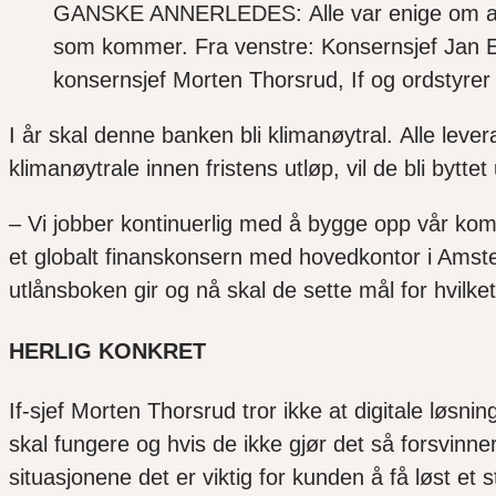
GANSKE ANNERLEDES: Alle var enige om at å 
som kommer. Fra venstre: Konsernsjef Jan Er
konsernsjef Morten Thorsrud, If og ordstyre
I år skal
denne banken
bli klimanøytral.
Alle
lever
klimanøytrale
innen fristens utløp,
vil de bli bytt
–
Vi jobber kontinuerlig med å bygge opp vår kom
et
globalt
finanskonsern med hovedkontor i Amste
utlånsboken gir og nå skal de sette mål for hvilk
HERLIG KONKRET
If-sjef
Morten Thorsrud
tror ikke at digitale løsn
skal fungere og hvis de ikke gjør det så forsvinn
situasjonene det er viktig for kunden å få løst et 