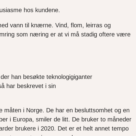
entusiasme hos kundene.
ed vann til knærne. Vind, flom, leirras og
kymring som næring er at vi må stadig oftere være
a der han besøkte teknologigiganter
å har beskrevet i sin
e måte
n
i Norge.
De har en
beslut
t
somhet og en
obber i Europa, smiler de litt. De bruker to måneder
iarder brukere i 2020.
Det er et helt
annet tempo