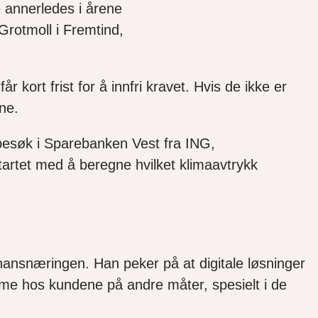
 annerledes i årene
Grotmoll i Fremtind,
 får
kort
frist for å innfri kravet
.
H
vis de ikke er
ene.
 besøk i Sparebanken Vest fra
ING
,
tartet med å beregne hvilket klimaavtrykk
finansnæringen.
Han peker på at digitale løsninger
asme hos kundene på andre måter, spesielt i de