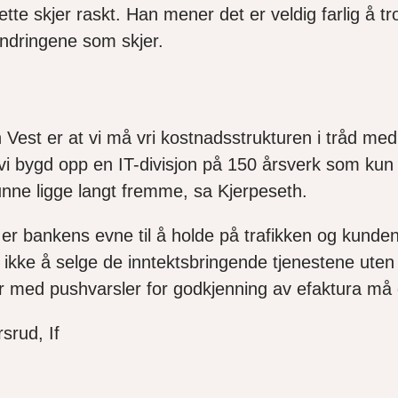
e skjer raskt. Han mener det er veldig farlig å tro
 endringene som skjer.
 Vest
er at vi må
vri kostnadsstrukturen
i tråd med
vi
bygd opp en IT-divisjon på 150 årsverk som
kun
nne ligge langt fr
e
mme, sa Kjerpeseth.
r bankens evne til å holde på trafikken og kunde
ikke å selge de inntektsbringende tjenestene uten 
 med pushvarsler for godkjenning av efaktura må
srud, If