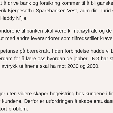
drive bank og forsikring kommer til å bli ganske
ik Kjerpeseth i Sparebanken Vest, adm.dir. Turid 
r Haddy N`jie.
andørene til banken skal være klimanøytrale
og de
et ut med andre leverandører som tilfredsstiller krav
petanse på bærekraft. I den forbindelse hadde vi
rdam for å lære oss hvordan de jobber.
ING
har s
et avtrykk utlånene skal ha mot 2030 og 2050.
inger uten videre skaper begeistring hos kundene i 
er kundene. Derfor er utfordringen å skape entusi
stort problem.