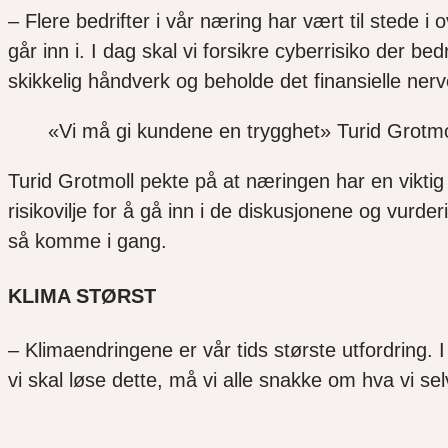
–
Flere
b
edrifter i vår næring har vært til stede i
o
går inn i. I dag skal vi forsikre cyberrisiko der bed
skikkelig håndverk og beholde det
finansielle
nerv
«Vi må gi kundene en trygghet» Turid Grotmo
Turid Grotmoll pekte på at næringen har en vikt
risikovilje for å gå inn i de diskusjonene og vurde
så komme i gang.
KLIMA STØRST
–
Klimaendringene er vår tids største utfordring. I 
vi skal
løse dette, må vi alle snakke om hva vi se