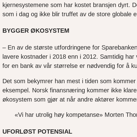
kjernesystemene som har kostet bransjen dyrt. Dett
som i dag og ikke blir truffet av de store globale
BYGG
ER
ØKOSYSTEM
–
En av de s
tørste utfordring
ene for
Sparebanken
l
avere kostnader i 2018 enn i 2012
.
S
amtidig har
for
en bank av
vår størrelse
er nødvendig for å ku
Det som bekymrer han mest i tiden som kommer e
eksempel.
Norsk finansnæring
kommer ikke klare 
økosystem som gjør at når andre aktører kommer
«Vi har utrolig høy kompetanse» Morten Thor
UFORLØST POTENSIAL