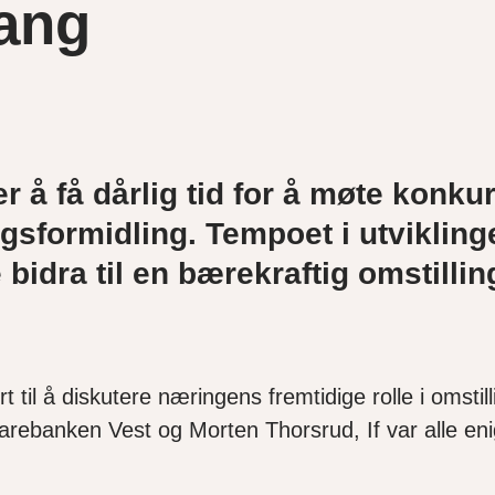
gang
å få dårlig tid for å møte konkur
ngsformidling.
T
empoet i utvikling
bidra til
en bærekraftig
omstillin
tert til å diskutere næringens fremtidige rolle i om
arebanken Vest og Morten Thorsrud, If var alle eni