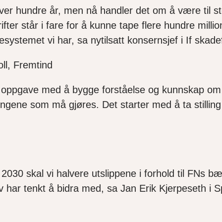
ver
hundre år, men nå handler det om å være til st
rifter står i fare for å kunne tape flere hundre milli
esystemet vi har, sa nytilsatt konsernsjef i If skad
ll, Fremtind
ig oppgave med å bygge forståelse og kunnskap om
ringene som må gjøres. Det starter med å ta stillin
2030 skal vi halvere utslippene i forhold til FNs bæ
lv har tenkt å bidra med, sa Jan Erik Kjerpeseth i