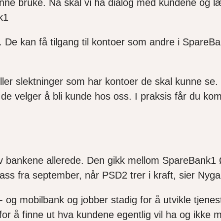
kunne bruke. Nå skal vi ha dialog med kundene og læ
k1
å. De kan få tilgang til kontoer som andre i Spar
ler slektninger som har kontoer de skal kunne se. M
 de velger å bli kunde hos oss. I praksis får du kom
 av bankene allerede. Den gikk mellom SpareBank1 
 fra september, når PSD2 trer i kraft, sier Nyga
- og mobilbank og jobber stadig for å utvikle tjenes
or å finne ut hva kundene egentlig vil ha og ikke m