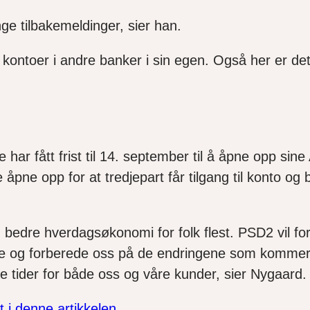
ge tilbakemeldinger, sier han.
e kontoer i andre banker i sin egen. Også her er de
ne har fått frist til 14. september til å åpne opp s
ne opp for at tredjepart får tilgang til konto og be
g bedre hverdagsøkonomi for folk flest. PSD2 vil f
mye og forberede oss på de endringene som kommer.
e tider for både oss og våre kunder, sier Nygaard.
t i denne artikkelen.