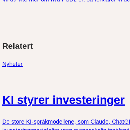
Del
Del
Del
Relatert
link
på
på
twitter
facebook
Nyheter
KI styrer investeringer
De store KI-språkmodellene, som Claude, ChatGPT