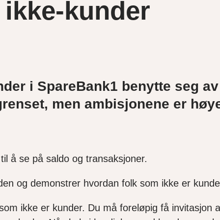
 ikke-kunder
nder i SpareBank1 benytte seg av
egrenset, men ambisjonene er høy
til å se på saldo og transaksjoner.
ttsiden og demonstrer hvordan folk som ikke er ku
om ikke er kunder. Du må foreløpig få invitasjon av