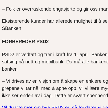
– Folk er overraskende engasjerte og gir oss man
Eksisterende kunder har allerede mulighet til å s
SBanken
FORBEREDER PSD2
PSD2 er vedtatt og trer i kraft fra 1. april. Banke
satsing på nett og mobilbank. Da må alle bankene åp
banker.
– Vi drives av en visjon om å skape en enklere o
grepene vi tar nå, med å åpne opp, vil vi lære 
ikke ser enden av i dag. Dette er svært spennend
Vil du vite mer om hva PSD2 er, så forklarer vi de