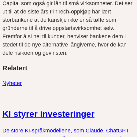
Capital som også gir lån til små virksomheter. Det ser
ut til at de siste års FinTech-oppkjøp har lært
storbankene at de kanskje ikke er så tøffe som
gründerne til å drive oppstartsvirksomhet selv.
Fremfor å si nei til kunder, henviser bankene dem i
stedet til de nye alternative långiverne, hvor de kan
dele risikoen og gevinsten.
Del
Del
Del
Relatert
link
på
på
twitter
facebook
Nyheter
KI styrer investeringer
De store KI-språkmodellene, som Claude, ChatGPT