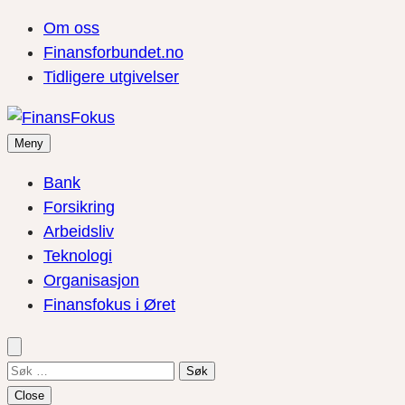
Om oss
Finansforbundet.no
Tidligere utgivelser
Meny
Bank
Forsikring
Arbeidsliv
Teknologi
Organisasjon
Finansfokus i Øret
Søk
etter:
Close