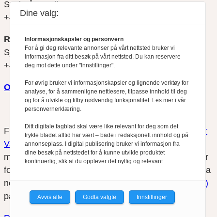
Svein Åge Eriksen
Dine valg:
+47 900 79 547
REDAKTØR
Informasjonskapsler og personvern
For å gi deg relevante annonser på vårt nettsted bruker vi
Sjur Anda
informasjon fra ditt besøk på vårt nettsted. Du kan reservere
+47 470 34 460
deg mot dette under "Innstillinger".
For øvrig bruker vi informasjonskapsler og lignende verktøy for
Om oss
analyse, for å sammenligne nettlesere, tilpasse innhold til deg
og for å utvikle og tilby nødvendig funksjonalitet. Les mer i vår
personvernerklæring.
Ditt digitale fagblad skal være like relevant for deg som det
Finansfokus arbeider etter
Redaktørplakaten
og
Vær
trykte bladet alltid har vært – bade i redaksjonelt innhold og på
Varsom-plakatens
regler for god presseskikk, som
annonseplass. I digital publisering bruker vi informasjon fra
dine besøk på nettstedet for å kunne utvikle produktet
medlem av Fagpressen. Finansfokus har ikke ansvar
kontinuerlig, slik at du opplever det nyttig og relevant.
for innhold på eksterne nettsider som det lenkes til fra
nettsidene. Vi benytter
informasjonskapsler (cookies)
på våre nettsider.
Avvis alle
Godta valgte
Innstillinger