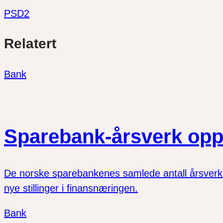
PSD2
Del
Del
Del
Relatert
link
på
på
twitter
facebook
Bank
Sparebank-årsverk opp
De norske sparebankenes samlede antall årsverk vo
nye stillinger i finansnæringen.
Bank