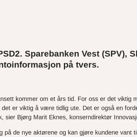
å PSD2. Sparebanken Vest (SPV),
ntoinformasjon på tvers.
ett kommer om et års tid. For oss er det viktig me
 det er viktig å være tidlig ute. Det er også en fo
nk, sier Bjørg Marit Eknes, konserndirektør Innova
ang på de nye aktørene og kan gjøre kundene vant t