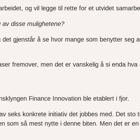
idet, og vil legge til rette for et utvidet samarbei
g av disse mulighetene?
g det gjenstår å se hvor mange som benytter seg av
re faser fremover, men det er vanskelig å si enda hva
nsklyngen Finance Innovation ble etablert i fjor.
v seks konkrete initiativ det jobbes med. Det sto
 som så mest nytte i denne biten. Men det er en t