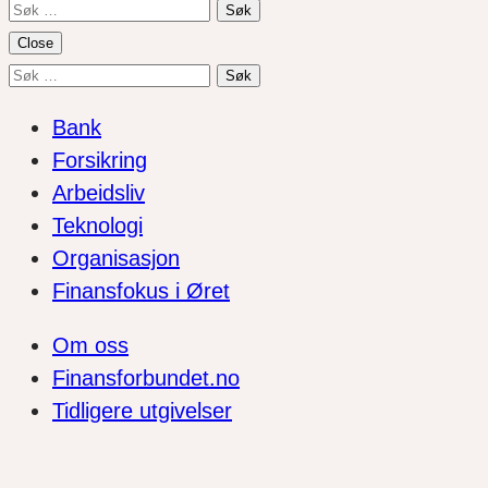
Søk
etter:
Close
Søk
etter:
Bank
Forsikring
Arbeidsliv
Teknologi
Organisasjon
Finansfokus i Øret
Om oss
Finansforbundet.no
Tidligere utgivelser