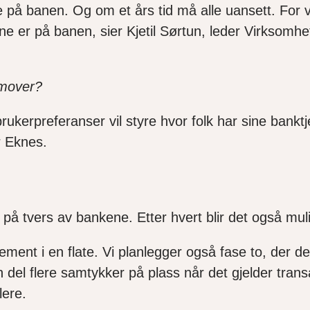
på banen. Og om et års tid må alle uansett. For 
ene er på banen, sier Kjetil Sørtun, leder Virksomhet
emover?
brukerpreferanser vil styre hvor folk har sine bankt
r Eknes.
 tvers av bankene. Etter hvert blir det også mulighe
jement i en flate. Vi planlegger også fase to, der d
n del flere samtykker på plass når det gjelder trans
lere.