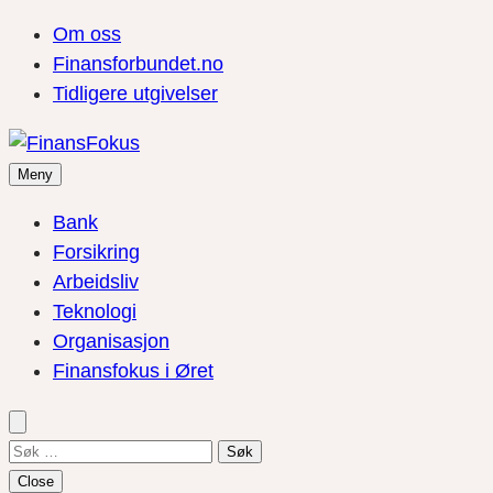
Om oss
Finansforbundet.no
Tidligere utgivelser
Meny
Bank
Forsikring
Arbeidsliv
Teknologi
Organisasjon
Finansfokus i Øret
Søk
etter:
Close