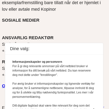
eksemplarfremstilling bare tillatt når det er hjemlet i
lov eller avtale med Kopinor
SOSIALE MEDIER
ANSVARLIG REDAKTØR
Svein Åge Eriksen
Dine valg:
+47 900 79 547
REDAKTØR
Informasjonskapsler og personvern
For å gi deg relevante annonser på vårt nettsted bruker vi
Sjur Anda
informasjon fra ditt besøk på vårt nettsted. Du kan reservere
+47 470 34 460
deg mot dette under "Innstillinger".
For øvrig bruker vi informasjonskapsler og lignende verktøy for
Om oss
analyse, for å sammenligne nettlesere, tilpasse innhold til deg
og for å utvikle og tilby nødvendig funksjonalitet. Les mer i vår
personvernerklæring.
Ditt digitale fagblad skal være like relevant for deg som det
Finansfokus arbeider etter
Redaktørplakaten
og
Vær