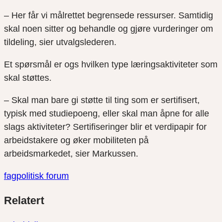
– Her får vi målrettet begrensede ressurser. Samtidig
skal noen sitter og behandle og gjøre vurderinger om
tildeling, sier utvalgslederen.
Et spørsmål er ogs hvilken type læringsaktiviteter som
skal støttes.
– Skal man bare gi støtte til ting som er sertifisert,
typisk med studiepoeng, eller skal man åpne for alle
slags aktiviteter? Sertifiseringer blir et verdipapir for
arbeidstakere og øker mobiliteten på
arbeidsmarkedet, sier Markussen.
fagpolitisk forum
Del
Del
Del
Relatert
link
på
på
twitter
facebook