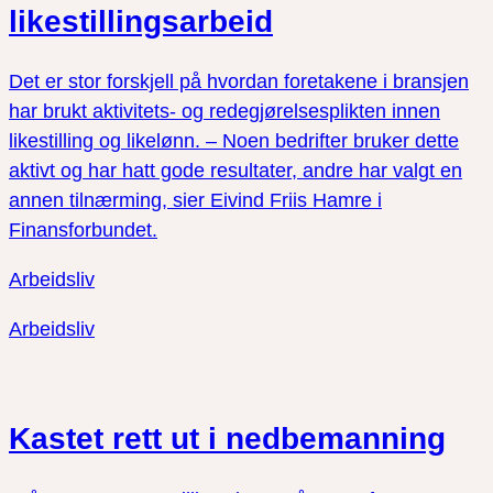
likestillingsarbeid
Det er stor forskjell på hvordan foretakene i bransjen
har brukt aktivitets- og redegjørelsesplikten innen
likestilling og likelønn. – Noen bedrifter bruker dette
aktivt og har hatt gode resultater, andre har valgt en
annen tilnærming, sier Eivind Friis Hamre i
Finansforbundet.
Arbeidsliv
Arbeidsliv
Kastet rett ut i nedbemanning