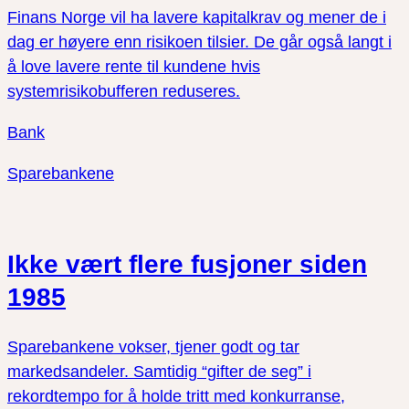
Finans Norge vil ha lavere kapitalkrav og mener de i
dag er høyere enn risikoen tilsier. De går også langt i
å love lavere rente til kundene hvis
systemrisikobufferen reduseres.
Bank
Sparebankene
Ikke vært flere fusjoner siden
1985
Sparebankene vokser, tjener godt og tar
markedsandeler. Samtidig “gifter de seg” i
rekordtempo for å holde tritt med konkurranse,