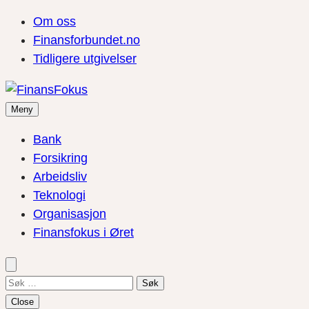
Om oss
Finansforbundet.no
Tidligere utgivelser
Meny
Bank
Forsikring
Arbeidsliv
Teknologi
Organisasjon
Finansfokus i Øret
Søk
etter:
Close