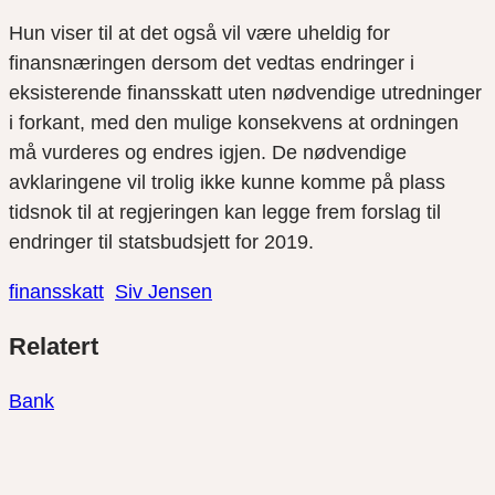
Hun viser til at det også vil være uheldig for
finansnæringen dersom det vedtas endringer i
eksisterende finansskatt uten nødvendige utredninger
i forkant, med den mulige konsekvens at ordningen
må vurderes og endres igjen. De nødvendige
avklaringene vil trolig ikke kunne komme på plass
tidsnok til at regjeringen kan legge frem forslag til
endringer til statsbudsjett for 2019.
finansskatt
Siv Jensen
Del
Del
Del
Relatert
link
på
på
twitter
facebook
Bank