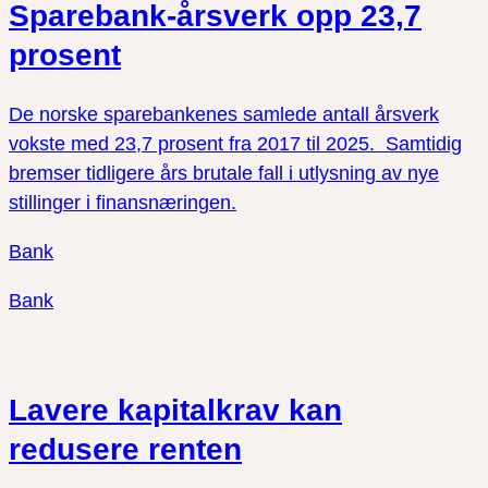
Sparebank-årsverk opp 23,7
prosent
De norske sparebankenes samlede antall årsverk
vokste med 23,7 prosent fra 2017 til 2025. Samtidig
bremser tidligere års brutale fall i utlysning av nye
stillinger i finansnæringen.
Bank
Bank
Lavere kapitalkrav kan
redusere renten