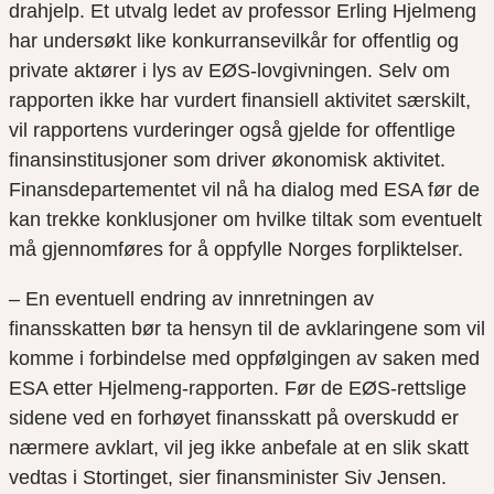
drahjelp. Et utvalg ledet av professor Erling Hjelmeng
har undersøkt like konkurransevilkår for offentlig og
private aktører i lys av EØS-lovgivningen. Selv om
rapporten ikke har vurdert finansiell aktivitet særskilt,
vil rapportens vurderinger også gjelde for offentlige
finansinstitusjoner som driver økonomisk aktivitet.
Finansdepartementet vil nå ha dialog med ESA før de
kan trekke konklusjoner om hvilke tiltak som eventuelt
må gjennomføres for å oppfylle Norges forpliktelser.
– En eventuell endring av innretningen av
finansskatten bør ta hensyn til de avklaringene som vil
komme i forbindelse med oppfølgingen av saken med
ESA etter Hjelmeng-rapporten. Før de EØS-rettslige
sidene ved en forhøyet finansskatt på overskudd er
nærmere avklart, vil jeg ikke anbefale at en slik skatt
vedtas i Stortinget, sier finansminister Siv Jensen.