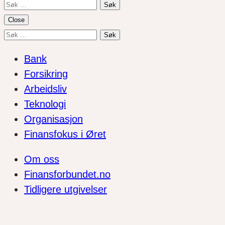
Søk
etter:
Close
Søk
etter:
Bank
Forsikring
Arbeidsliv
Teknologi
Organisasjon
Finansfokus i Øret
Om oss
Finansforbundet.no
Tidligere utgivelser