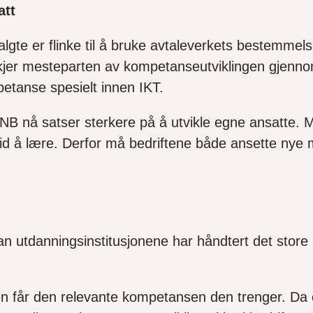
att
valgte er flinke til å bruke avtaleverkets bestemme
jer mesteparten av kompetanseutviklingen gjennom
petanse spesielt innen IKT.
e DNB nå satser sterkere på å utvikle egne ansatt
 tid å lære. Derfor må bedriftene både ansette nye
dan utdanningsinstitusjonene har håndtert det stor
gen får den relevante kompetansen den trenger. Da