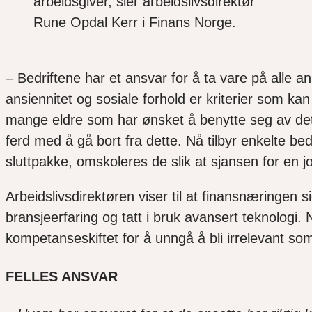
arbeidsgiver, sier arbeidslivsdirektør
Rune Opdal Kerr i Finans Norge.
– Bedriftene har et ansvar for å ta vare på all
ansiennitet og sosiale forhold er kriterier som ka
mange eldre som har ønsket å benytte seg av dett
ferd med å gå bort fra dette. Nå tilbyr enkelte be
sluttpakke, omskoleres de slik at sjansen for en 
Arbeidslivsdirektøren viser til at finansnæringen s
bransjeerfaring og tatt i bruk avansert teknologi.
kompetanseskiftet for å unngå å bli irrelevant so
FELLES ANSVAR