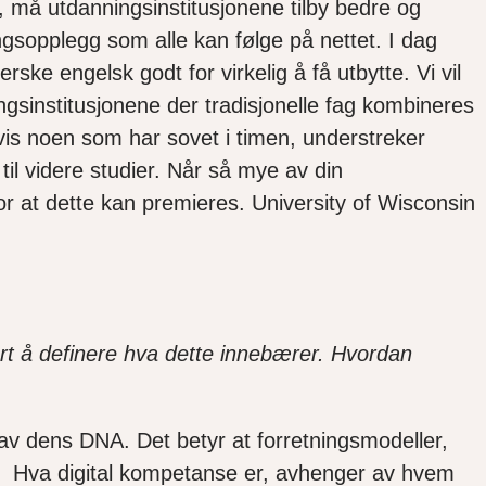
, må utdanningsinstitusjonene tilby bedre og
ngsopplegg som alle kan følge på nettet. I dag
ske engelsk godt for virkelig å få utbytte. Vi vil
ngsinstitusjonene der tradisjonelle fag kombineres
igvis noen som har sovet i timen, understreker
il videre studier. Når så mye av din
or at dette kan premieres. University of Wisconsin
art å definere hva dette innebærer. Hvordan
l av dens DNA. Det betyr at forretningsmodeller,
. Hva digital kompetanse er, avhenger av hvem