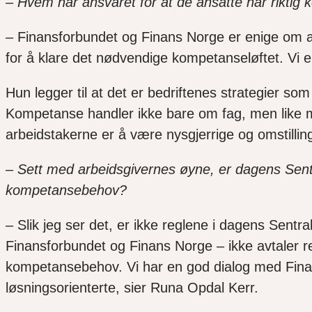
–
Hvem har ansvaret for at de ansatte har riktig
– Finansforbundet og Finans Norge er enige om a
for å klare det nødvendige kompetanseløftet. Vi er
Hun legger til at det er bedriftenes strategier so
Kompetanse handler ikke bare om fag, men like m
arbeidstakerne er å være nysgjerrige og omstillings
–
Sett med arbeidsgivernes øyne, er dagens Sentra
kompetansebehov?
– Slik jeg ser det, er ikke reglene i dagens Sentral
Finansforbundet og Finans Norge – ikke avtaler reg
kompetansebehov. Vi har en god dialog med Finan
løsningsorienterte, sier Runa Opdal Kerr.