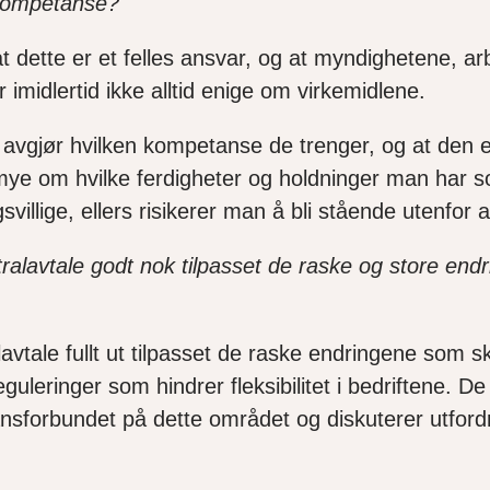
 kompetanse?
t dette er et felles ansvar, og at myndighetene, 
 imidlertid ikke alltid enige om virkemidlene.
m avgjør hvilken kompetanse de trenger, og at den e
ye om hvilke ferdigheter og holdninger man har so
villige, ellers risikerer man å bli stående utenfor a
lavtale godt nok tilpasset de raske og store endr
avtale fullt ut tilpasset de raske endringene som skj
uleringer som hindrer fleksibilitet i bedriftene. De
sforbundet på dette området og diskuterer utfordr