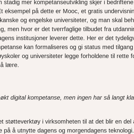
m stadig mer kompetanseutvikling skjer i bedriftene
 Et eksempel på dette er Mooc, et gratis undervisni
ikanske og engelske universiteter, og man skal beher
, men hvor er det tverrfaglige tilbudet fra utdanni
dagens institusjoner leverer dette. Her er det tydel
petanse kan formaliseres og gi status med tilgang t
koler og universiteter legge forholdene til rette f
 å lære.
 økt digital kompetanse, men ingen har så langt kl
t støtteverktøy i virksomheten til at det blir en de
ke på å utnytte dagens og morgendagens teknologi