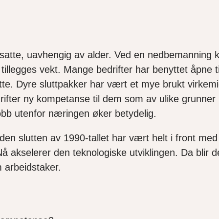
e ansatte, uavhengig av alder. Ved en nedbemannin
n tillegges vekt. Mange bedrifter har benyttet åpne 
e. Dyre sluttpakker har vært et mye brukt virkemid
drifter ny kompetanse til dem som av ulike grunner 
jobb utenfor næringen øker betydelig.
iden slutten av 1990-tallet har vært helt i front med
 Nå akselerer den teknologiske utviklingen. Da blir 
m arbeidstaker.