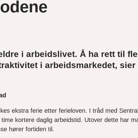
rgodene
dre i arbeidslivet. Å ha rett til fl
ttraktivitet i arbeidsmarkedet, si
ad
n ukes ekstra ferie etter ferieloven. I tråd med Sen
n time kortere daglig arbeidstid. Utover dette har m
e hører fortiden til.