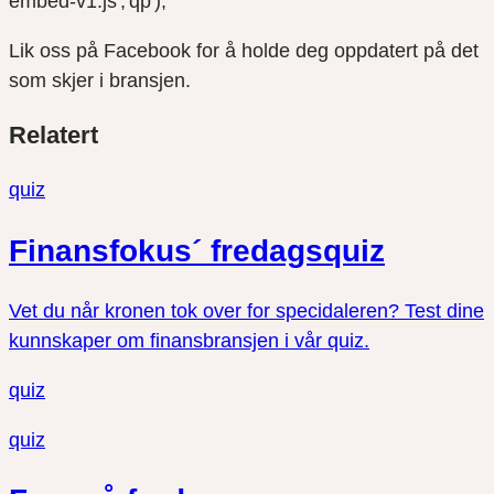
embed-v1.js','qp');
Lik oss på Facebook for å holde deg oppdatert på det
som skjer i bransjen.
Del
Del
Del
Relatert
link
på
på
twitter
facebook
quiz
Finansfokus´ fredagsquiz
Vet du når kronen tok over for specidaleren? Test dine
kunnskaper om finansbransjen i vår quiz.
quiz
quiz