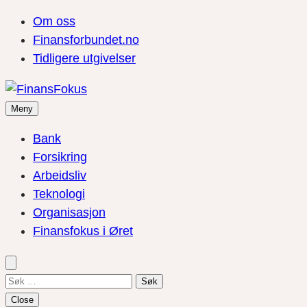
Om oss
Finansforbundet.no
Tidligere utgivelser
Meny
Bank
Forsikring
Arbeidsliv
Teknologi
Organisasjon
Finansfokus i Øret
Søk
etter:
Close