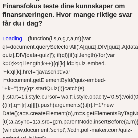
Finansfokus teste dine kunnskaper om
finansnæringen. Hvor mange riktige svar
får du i dag?
Loading…
(function(i,s,o,g,r,a,m){var
ql=document.querySelectorAll(‘A[quiz],DIV[quiz],A[data
quiz],DIV[data-quiz]’); if(ql){if(ql.length){for(var
k=0;k<ql.length;k++){ql[k].id='quiz-embed-
'+k;ql[k].href="javascript:var
i=document.getElementById('quiz-embed-
"+k+"');try{qz.startQuiz(i)}catch(e)
{i.start=1;i.style.cursor='wait';i.style.opacity='0.5'};void(0);
{(i[r].q=i[r].q||[]).push(arguments)},i[r].l=1*new
Date();a=s.createElement(o),m=s.getElementsByTagN
[0];a.async=1;a.src=g;m.parentNode.insertBefore(a,m)}
(window,document,'script','//cdn.poll-maker.com/quiz-