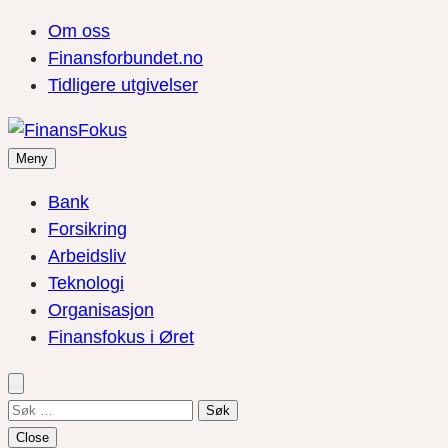
Om oss
Finansforbundet.no
Tidligere utgivelser
Meny
Bank
Forsikring
Arbeidsliv
Teknologi
Organisasjon
Finansfokus i Øret
Søk
etter:
Close