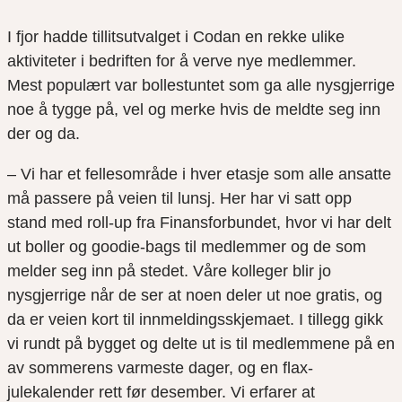
I fjor hadde tillitsutvalget i Codan en rekke ulike
aktiviteter i bedriften for å verve nye medlemmer.
Mest populært var bollestuntet som ga alle nysgjerrige
noe å tygge på, vel og merke hvis de meldte seg inn
der og da.
– Vi har et fellesområde i hver etasje som alle ansatte
må passere på veien til lunsj. Her har vi satt opp
stand med roll-up fra Finansforbundet, hvor vi har delt
ut boller og goodie-bags til medlemmer og de som
melder seg inn på stedet. Våre kolleger blir jo
nysgjerrige når de ser at noen deler ut noe gratis, og
da er veien kort til innmeldingsskjemaet. I tillegg gikk
vi rundt på bygget og delte ut is til medlemmene på en
av sommerens varmeste dager, og en flax-
julekalender rett før desember. Vi erfarer at