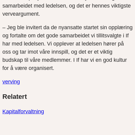
samarbeidet med ledelsen, og det er hennes viktigste
verveargument.
– Jeg ble invitert da de nyansatte startet sin opplæring
og fortalte om det gode samarbeidet vi tillitsvalgte i If
har med ledelsen. Vi opplever at ledelsen hører på
oss og tar imot våre innspill, og det er et viktig
budskap til våre medlemmer. I If har vi en god kultur
for å være organisert.
verving
Del
Del
Del
Relatert
link
på
på
twitter
facebook
Kapitalforvaltning