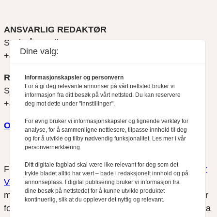
ANSVARLIG REDAKTØR
Svein Åge Eriksen
Dine valg:
+47 900 79 547
REDAKTØR
Informasjonskapsler og personvern
For å gi deg relevante annonser på vårt nettsted bruker vi
Sjur Anda
informasjon fra ditt besøk på vårt nettsted. Du kan reservere
+47 470 34 460
deg mot dette under "Innstillinger".
For øvrig bruker vi informasjonskapsler og lignende verktøy for
Om oss
analyse, for å sammenligne nettlesere, tilpasse innhold til deg
og for å utvikle og tilby nødvendig funksjonalitet. Les mer i vår
personvernerklæring.
Ditt digitale fagblad skal være like relevant for deg som det
Finansfokus arbeider etter
Redaktørplakaten
og
Vær
trykte bladet alltid har vært – bade i redaksjonelt innhold og på
Varsom-plakatens
regler for god presseskikk, som
annonseplass. I digital publisering bruker vi informasjon fra
dine besøk på nettstedet for å kunne utvikle produktet
medlem av Fagpressen. Finansfokus har ikke ansvar
kontinuerlig, slik at du opplever det nyttig og relevant.
for innhold på eksterne nettsider som det lenkes til fra