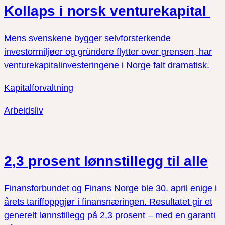
Kollaps i norsk venturekapital
Mens svenskene bygger selvforsterkende
investormiljøer og gründere flytter over grensen, har
venturekapitalinvesteringene i Norge falt dramatisk.
Kapitalforvaltning
Arbeidsliv
2,3 prosent lønnstillegg til alle
Finansforbundet og Finans Norge ble 30. april enige i
årets tariffoppgjør i finansnæringen. Resultatet gir et
generelt lønnstillegg på 2,3 prosent – med en garanti