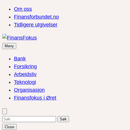
Om oss
Finansforbundet.no
Tidligere utgivelser
Meny
Bank
Forsikring
Arbeidsliv
Teknologi
Organisasjon
Finansfokus i Øret
Søk
etter:
Close