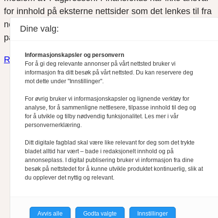
for innhold på eksterne nettsider som det lenkes til fra
nettsidene. Vi benytter
informasjonskapsler (cookies)
Dine valg:
på våre nettsider.
Informasjonskapsler og personvern
Redaktørplakaten
●
Vær Varsomplakaten
For å gi deg relevante annonser på vårt nettsted bruker vi
informasjon fra ditt besøk på vårt nettsted. Du kan reservere deg
mot dette under "Innstillinger".
For øvrig bruker vi informasjonskapsler og lignende verktøy for
analyse, for å sammenligne nettlesere, tilpasse innhold til deg og
for å utvikle og tilby nødvendig funksjonalitet. Les mer i vår
personvernerklæring.
Ditt digitale fagblad skal være like relevant for deg som det trykte
bladet alltid har vært – bade i redaksjonelt innhold og på
annonseplass. I digital publisering bruker vi informasjon fra dine
besøk på nettstedet for å kunne utvikle produktet kontinuerlig, slik at
du opplever det nyttig og relevant.
Avvis alle
Godta valgte
Innstillinger