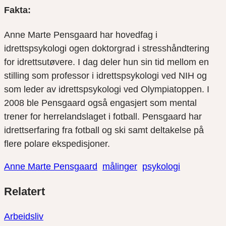
Fakta:
Anne Marte Pensgaard har hovedfag i
idrettspsykologi ogen doktorgrad i stresshåndtering
for idrettsutøvere. I dag deler hun sin tid mellom en
stilling som professor i idrettspsykologi ved NIH og
som leder av idrettspsykologi ved Olympiatoppen. I
2008 ble Pensgaard også engasjert som mental
trener for herrelandslaget i fotball. Pensgaard har
idrettserfaring fra fotball og ski samt deltakelse på
flere polare ekspedisjoner.
Anne Marte Pensgaard
målinger
psykologi
Del
Del
Del
Relatert
link
på
på
twitter
facebook
Arbeidsliv