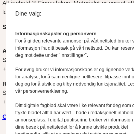
Alt innhold © Finansfokus.
Materialet er vernet et
lov eller avtale med Kopinor
Dine valg:
SOSIALE MEDIER
Informasjonskapsler og personvern
For å gi deg relevante annonser på vårt nettsted bruker v
informasjon fra ditt besøk på vårt nettsted. Du kan reser
ANSVARLIG REDAKTØR
deg mot dette under "Innstillinger".
Svein Åge Eriksen
+47 900 79 547
For øvrig bruker vi informasjonskapsler og lignende ver
for analyse, for å sammenligne nettlesere, tilpasse innhol
REDAKTØR
deg og for å utvikle og tilby nødvendig funksjonalitet. Le
vår personvernerklæring.
Sjur Anda
+47 470 34 460
Ditt digitale fagblad skal være like relevant for deg som 
trykte bladet alltid har vært – bade i redaksjonelt innhol
Om oss
annonseplass. I digital publisering bruker vi informasjon 
dine besøk på nettstedet for å kunne utvikle produktet