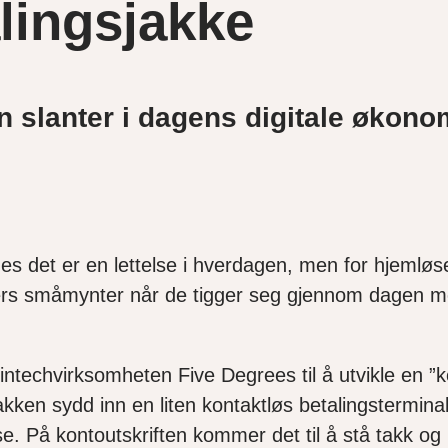
lingsjakke
nn slanter i dagens digitale økon
nes det er en lettelse i hverdagen, men for hjemlø
rs småmynter når de tigger seg gjennom dagen m
intechvirksomheten Five Degrees til å utvikle en ”k
jakken sydd inn en liten kontaktløs betalingstermina
se. På kontoutskriften kommer det til å stå takk o