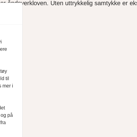
ter åndsverkloven. Uten uttrykkelig samtykke er ekse
i
vere
ktøy
d til
s mer i
det
d og på
fra