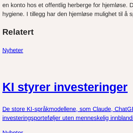
en konto hos et offentlig herberge for hjemløse.
hygiene. I tillegg har den hjemløse mulighet til 
Del
Del
Del
Relatert
link
på
på
twitter
facebook
Nyheter
KI styrer investeringer
De store KI-språkmodellene, som Claude, ChatGPT
investeringsporteføljer uten menneskelig innbland
Nyheter