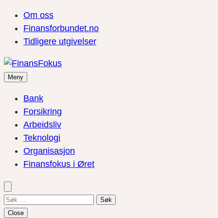
Om oss
Finansforbundet.no
Tidligere utgivelser
Meny
Bank
Forsikring
Arbeidsliv
Teknologi
Organisasjon
Finansfokus i Øret
Søk
etter:
Close