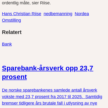
ordentlig måte, sier Riise.
Hans Christian Riise
nedbemanning
Nordea
Omstilling
Del
Del
Del
Relatert
link
på
på
twitter
facebook
Bank
Sparebank-årsverk opp 23,7
prosent
De norske sparebankenes samlede antall årsverk
vokste med 23,7 prosent fra 2017 til 2025. Samtidig
bremser tidligere års brutale fall i utlysning av nye