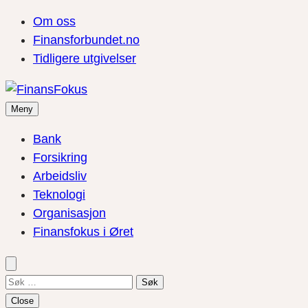
Om oss
Finansforbundet.no
Tidligere utgivelser
Meny
Bank
Forsikring
Arbeidsliv
Teknologi
Organisasjon
Finansfokus i Øret
Søk
etter:
Close