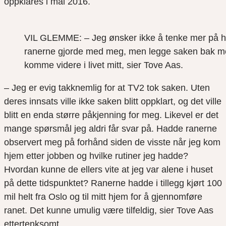
oppklares i mai 2016.
VIL GLEMME: – Jeg ønsker ikke å tenke mer på 
ranerne gjorde med meg, men legge saken bak m
komme videre i livet mitt, sier Tove Aas.
– Jeg er evig takknemlig for at TV2 tok saken. Uten
deres innsats ville ikke saken blitt oppklart, og det ville
blitt en enda større påkjenning for meg. Likevel er det
mange spørsmål jeg aldri får svar på. Hadde ranerne
observert meg på forhånd siden de visste når jeg kom
hjem etter jobben og hvilke rutiner jeg hadde?
Hvordan kunne de ellers vite at jeg var alene i huset
på dette tidspunktet? Ranerne hadde i tillegg kjørt 100
mil helt fra Oslo og til mitt hjem for å gjennomføre
ranet. Det kunne umulig være tilfeldig, sier Tove Aas
ettertenksomt.