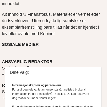
innholdet.
Alt innhold © Finansfokus.
Materialet er vernet etter
åndsverkloven. Uten uttrykkelig samtykke er
eksemplarfremstilling bare tillatt når det er hjemlet i
lov eller avtale med Kopinor
SOSIALE MEDIER
ANSVARLIG REDAKTØR
Svein Åge Eriksen
Dine valg:
+47 900 79 547
REDAKTØR
Informasjonskapsler og personvern
For å gi deg relevante annonser på vårt nettsted bruker vi
Sjur Anda
informasjon fra ditt besøk på vårt nettsted. Du kan reservere
+47 470 34 460
deg mot dette under "Innstillinger".
For øvrig bruker vi informasjonskapsler og lignende verktøy for