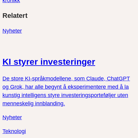
kronikk
Del
Del
Del
Relatert
link
på
på
twitter
facebook
Nyheter
KI styrer investeringer
De store KI-språkmodellene, som Claude, ChatGPT
og Grok, har alle begynt å eksperimentere med å la
kunstig intelligens styre investeringsporteføljer uten
menneskelig innblanding.
Nyheter
Teknologi