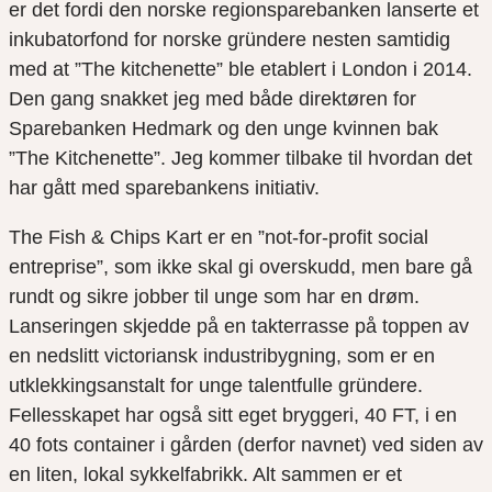
er det fordi den norske regionsparebanken lanserte et
inkubatorfond for norske gründere nesten samtidig
med at ”The kitchenette” ble etablert i London i 2014.
Den gang snakket jeg med både direktøren for
Sparebanken Hedmark og den unge kvinnen bak
”The Kitchenette”. Jeg kommer tilbake til hvordan det
har gått med sparebankens initiativ.
The Fish & Chips Kart er en ”not-for-profit social
entreprise”, som ikke skal gi overskudd, men bare gå
rundt og sikre jobber til unge som har en drøm.
Lanseringen skjedde på en takterrasse på toppen av
en nedslitt victoriansk industribygning, som er en
utklekkingsanstalt for unge talentfulle gründere.
Fellesskapet har også sitt eget bryggeri, 40 FT, i en
40 fots container i gården (derfor navnet) ved siden av
en liten, lokal sykkelfabrikk. Alt sammen er et