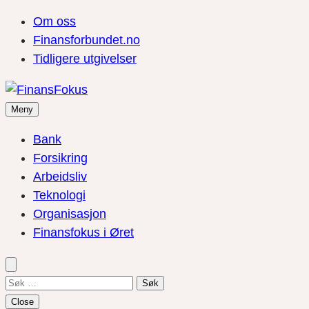
Om oss
Finansforbundet.no
Tidligere utgivelser
Meny
Bank
Forsikring
Arbeidsliv
Teknologi
Organisasjon
Finansfokus i Øret
Søk
etter:
Close